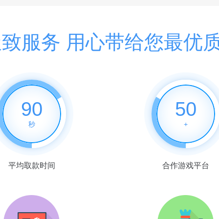
极致服务 用心带给您最优
90
50
秒
+
平均取款时间
合作游戏平台