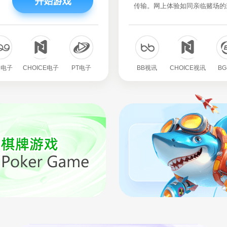
传输。网上体验如同亲临赌场的
9电子
CHOICE电子
PT电子
BB视讯
CHOICE视讯
B