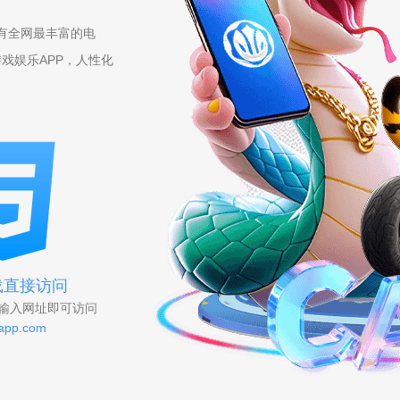
，有全网最丰富的电
戏娱乐APP，人性化
载直接访问
输入网址即可访问
app.com