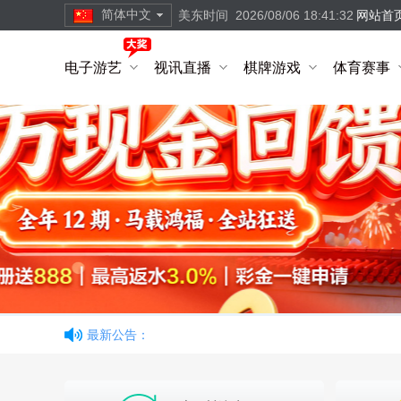
简体中文
美东时间
2026/08/06 18:41:34
网站首
繁體中文
电子游艺
视讯直播
棋牌游戏
体育赛事
简体中文
English
最新公告：