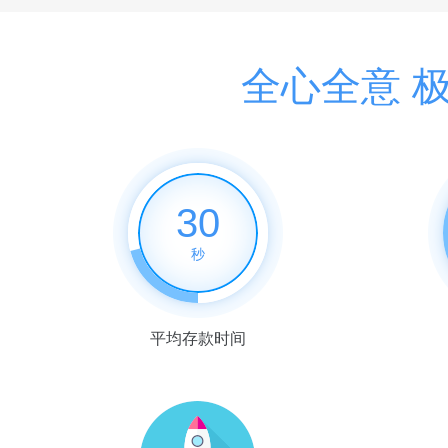
全心全意 
30
秒
平均存款时间