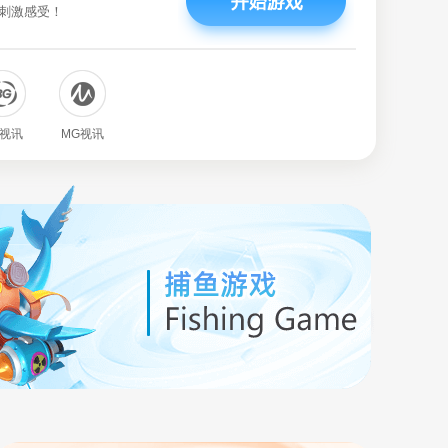
刺激感受！
G视讯
MG视讯